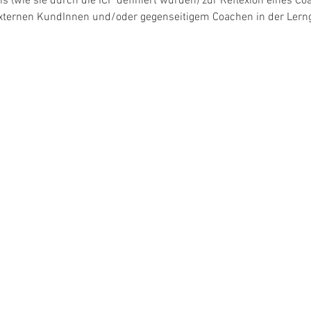
(wie sie durch die ICF definiert wurden) zur Reflexion eines C
 externen KundInnen und/oder gegenseitigem Coachen in der Lern