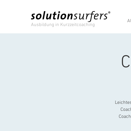
A
Ausbildung in Kurzzeitcoaching
C
Leichte
Coac
Coach