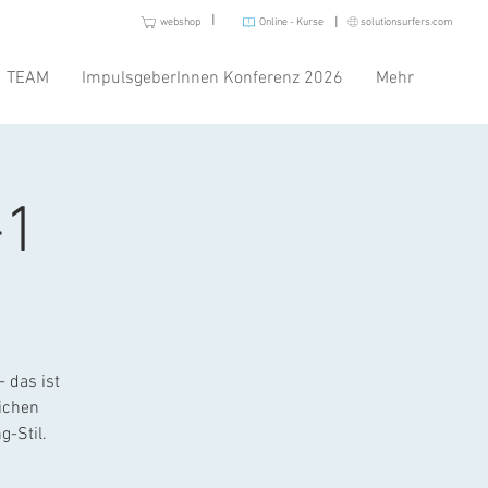
I
I
webshop
Online - Kurse
solutionsurfers.com
TEAM
ImpulsgeberInnen Konferenz 2026
Mehr
-1
 das ist
ichen
-Stil.