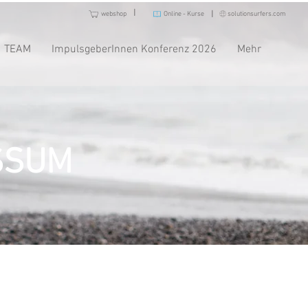
I
I
webshop
Online - Kurse
solutionsurfers.com
TEAM
ImpulsgeberInnen Konferenz 2026
Mehr
SSUM