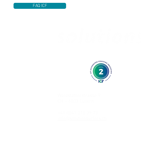
FAQ ICF
AUSBILDUNG IN KURZZEITCOACHI
Waldstätterstrasse 9
CH – 6003 Luzern
+41 (0)41 210 39 73
info@solutionsurfers.ch