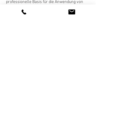
professionelle Basis für die Anwendung von 
Coaching im Alltag und können Menschen mit 
schwierigen Fragestellungen hilfreich 
unterstützen.
Mehr anzeigen
Diese Veranstaltung teilen
AUSBILDUNG IN KURZZEITCOACHING