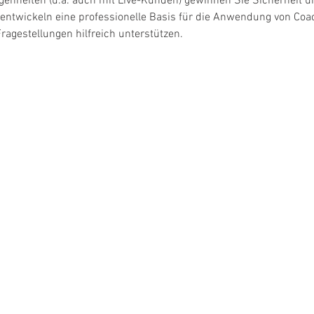
egenheiten (u.a. auch mit Live-Kunden) gewinnen Sie Sicherheit u
entwickeln eine professionelle Basis für die Anwendung von Coa
agestellungen hilfreich unterstützen.