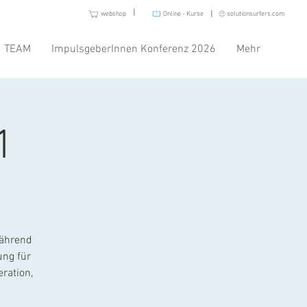
I
I
webshop
Online - Kurse
solutionsurfers.com
TEAM
ImpulsgeberInnen Konferenz 2026
Mehr
1
während
ung für
ration,