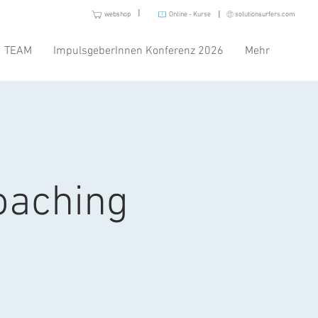
I
I
webshop
Online - Kurse
solutionsurfers.com
TEAM
ImpulsgeberInnen Konferenz 2026
Mehr
oaching