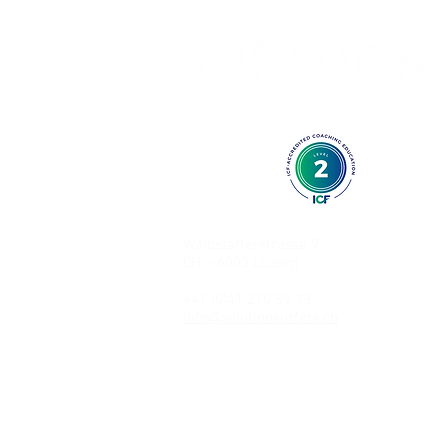
AUSBILDUNG IN KURZZEITCOACHI
Waldstätterstrasse 9
CH – 6003 Luzern
+41 (0)41 210 39 73
info@solutionsurfers.ch