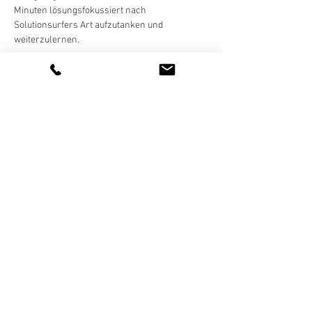
Minuten lösungsfokussiert nach 
Solutionsurfers Art aufzutanken und 
weiterzulernen.   
Diese Veranstaltung teilen
AUSBILDUNG IN KURZZEITCOACHING
Waldstätterstrasse 9
FOLLOW US
CH – 6003 Luzern
+41 (0)41 210 39 73
info@solutionsurfers.ch