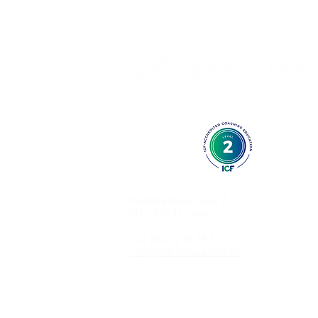
AUSBILDUNG IN KURZZEITCOACHI
Waldstätterstrasse 9
CH – 6003 Luzern
+41 (0)41 210 39 73
info@solutionsurfers.ch