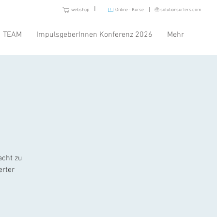
I
I
webshop
Online - Kurse
solutionsurfers.com
TEAM
ImpulsgeberInnen Konferenz 2026
Mehr
acht zu
erter