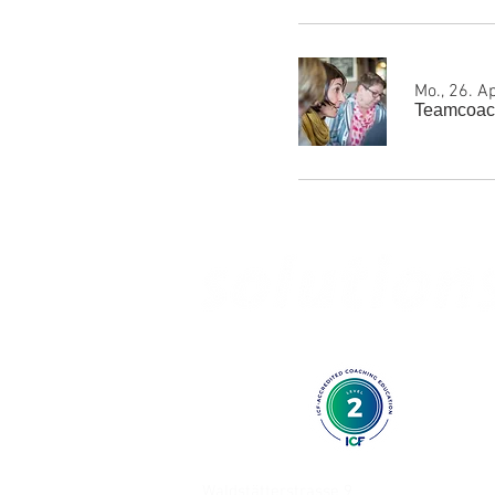
Mo., 26. Ap
Teamcoac
AUSBILDUNG IN KURZZEITCOACHI
Waldstätterstrasse 9