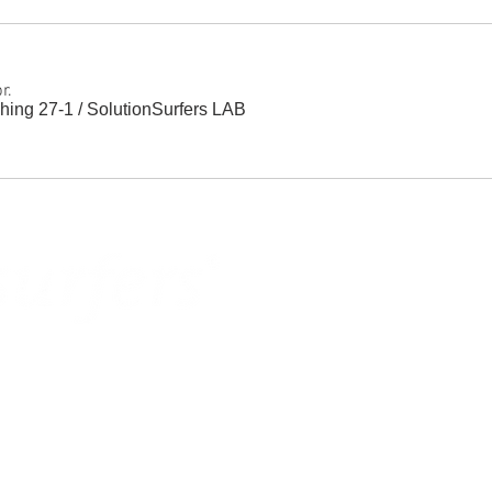
r.
hing 27-1
/
SolutionSurfers LAB
NG