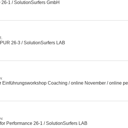
 26-1
/
SolutionSurfers GmbH
t.
 PUR 26-3
/
SolutionSurfers LAB
v.
 Einführungsworkshop Coaching / online November
/
online p
v.
for Performance 26-1
/
SolutionSurfers LAB