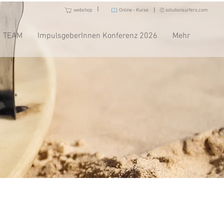
I
I
webshop
Online - Kurse
solutionsurfers.com
TEAM
ImpulsgeberInnen Konferenz 2026
Mehr