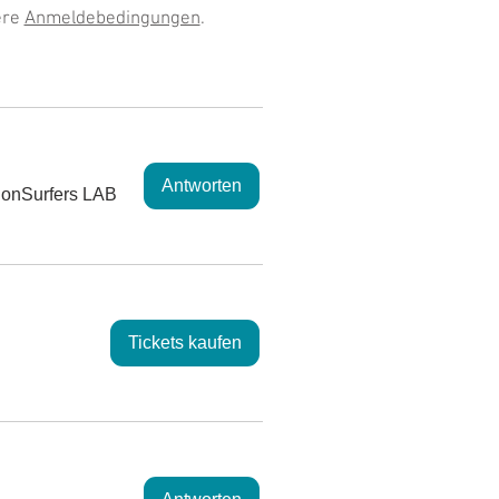
ere
Anmeldebedingungen
.
Antworten
ionSurfers LAB
Tickets kaufen