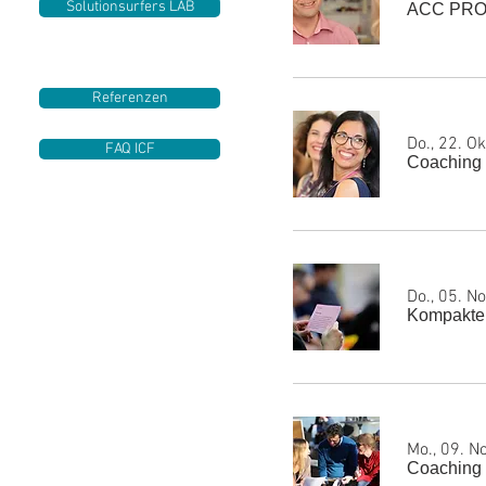
Solutionsurfers LAB
ACC PRO
Referenzen
Do., 22. Ok
FAQ ICF
Coaching
Do., 05. No
Kompakter
Mo., 09. No
Coaching 