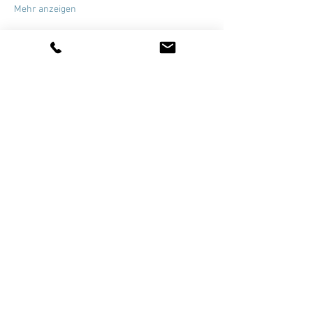
Mehr anzeigen
Diese Veranstaltung teilen
AUSBILDUNG IN KURZZEITCOACHING
Waldstätterstrasse 9
FOLLOW US
CH – 6003 Luzern
+41 (0)41 210 39 73
info@solutionsurfers.ch
Newsletter