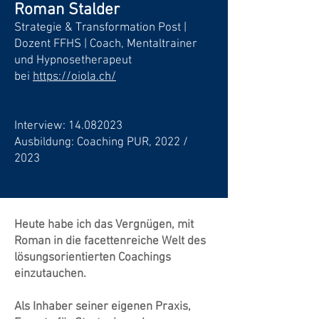
Roman Stalder
Strategie & Transformation Post |
Dozent FFHS | Coach, Mentaltrainer
und Hypnosetherapeut
bei
https://oiola.ch/
Interview: 14.08
2023
Ausbildung: Coaching PUR, 2022 /
2023
Heute habe ich das Vergnügen, mit
Roman in die facettenreiche Welt des
lösungsorientierten Coachings
einzutauchen.
Als Inhaber seiner eigenen Praxis,