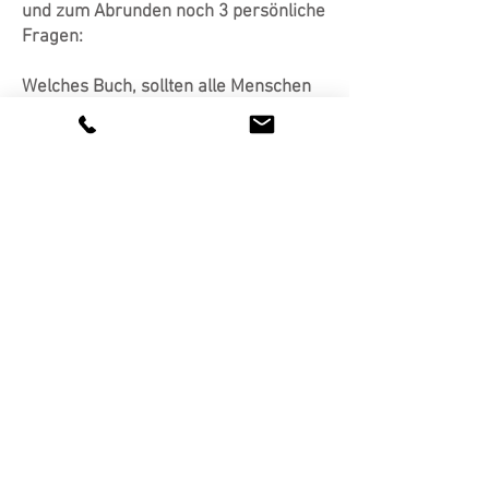
und zum Abrunden noch 3 persönliche
Fragen:
Welches Buch, sollten alle Menschen
einmal gelesen haben?
Gedanken sind stärker als Medizin von
Lissa Rankin.
Wenn du in diesem Moment eine neue
Fähigkeit erlernen könntest, welche
wäre es?
Dass ich mir Namen besser merken
kann. 😊
Was würdest du gerne in der Welt
ändern?
Dass die Menschen es schaffen mehr