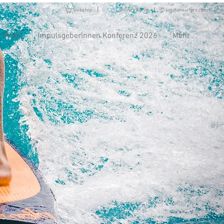
I
I
webshop
Online - Kurse
solutionsurfers.com
TEAM
ImpulsgeberInnen Konferenz 2026
Mehr