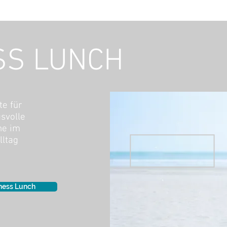
SS LUNCH
te für
svolle
he im
lltag
ness Lunch