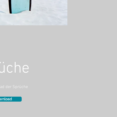
üche
ad der
Sprüche
wnload