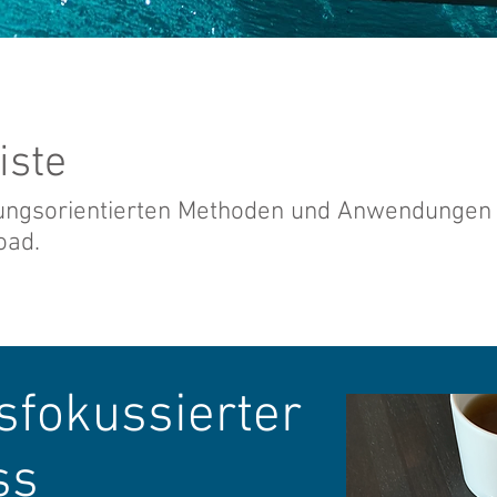
iste
ngsorientierten Methoden und Anwendungen
oad.
fokussierter
ss