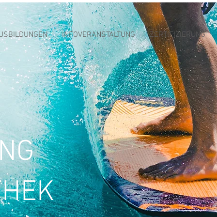
USBILDUNGEN
INFOVERANSTALTUNG
ZERTIFIZIERUNG
ING
THEK